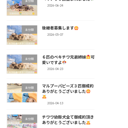
未分類
2026-06-24
後継者募集します
未分類
2026-05-07
６匹のペキチワ兄弟姉妹
可
未分類
愛いですよ
2026-04-23
マルプーパピーズ３匹御成約
未分類
ありがとうございました
2026-04-13
チワワ幼齢犬全て御成約頂き
未分類
ありがとうございました