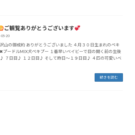
ご観覧ありがとうございます
-05-20
沢山の御成約 ありがとうございました ４月３０日生まれのペキ
✖プードルMIX犬ペキプー １番早いベイビーで目の開く前の生後
♪ ７日目♪ １２日目♪ そして昨日〜１９日目♪ ４匹の可愛いベ
続きを読む