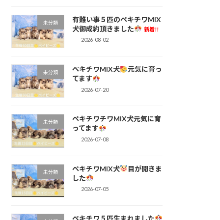
有難い事５匹のペキチワMIX
未分類
犬御成約頂きました
新着!!
2026-08-02
ペキチワMIX犬
元気に育っ
未分類
てます
2026-07-20
ペキチワチワMIX犬元気に育
未分類
ってます
2026-07-08
ペキチワMIX犬
目が開きま
未分類
した
2026-07-05
ペキチワ５匹生まれました