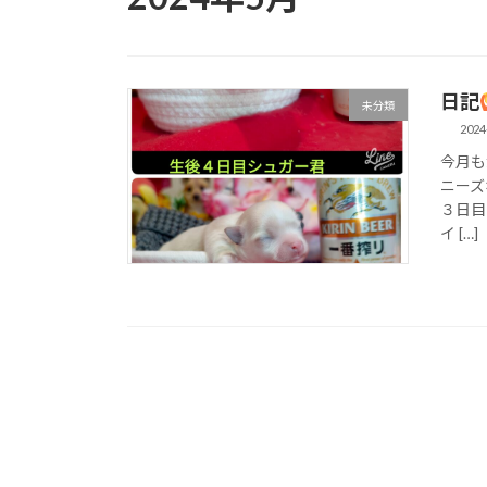
日記
未分類
2024
今月も
ニーズ
３日目
イ […]