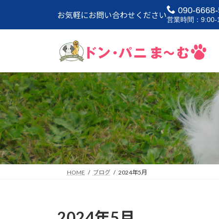
コ
ナ
090-6668-
お気軽にお問い合わせください
ン
ビ
営業時間：9:00-1
テ
ゲ
ン
ー
ツ
シ
へ
ョ
ス
ン
キ
に
ッ
移
プ
動
HOME
ブログ
2024年5月
2024年5月