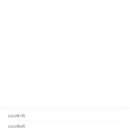
ございました
2026-04-13
チワワ幼齢犬全て御成約頂きありがとう
未分類
ございました
2026-04-08
カテゴリー
未分類
アーカイブ
2026年8月
2026年7月
2026年6月